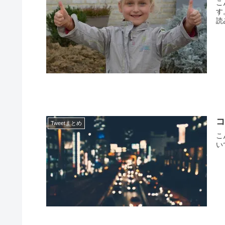
こ
す
読み
コ
Tweetまとめ
こ
い