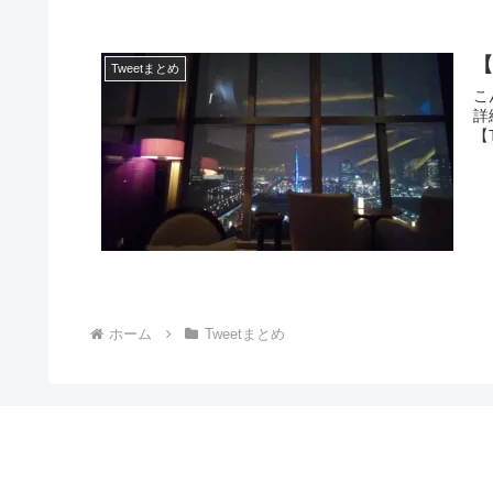
【
Tweetまとめ
こ
詳
【T
ホーム
Tweetまとめ