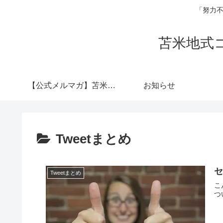
「努力不
苫米地式
【公式メルマガ】苫米地
お知らせ
式コーチング認定コー
Tweetまとめ
チ 横山陽介
Tweetまとめ
こ
つ