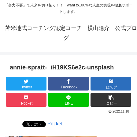
「努力不要」で未来を切り拓く！！ want to100%な人生の実現を徹底サポー
トします。
苫米地式コーチング認定コーチ 横山陽介 公式ブロ
グ
annie-spratt-_iH19KS6e2c-unsplash
Twitter
Facebook
はてブ
Pocket
LINE
コピー
2022.11.18
Pocket