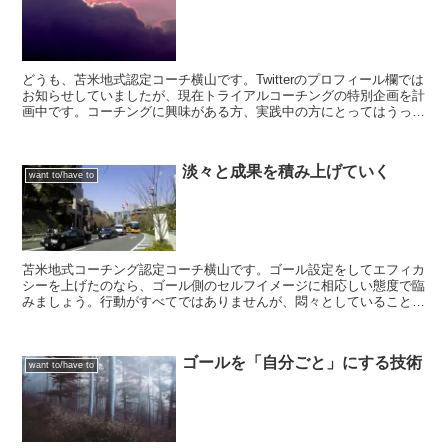
どうも、苫米地式認定コーチ横山です。Twitterのプロフィール欄では
お知らせしていましたが、現在トライアルコーチングの特別企画を計
画中です。コーチングに興味がある方、実践中の方にとってはうって
つけです。価格の課題や、コーチングの実践の課題...
淡々と成果を積み上げていく
want to/have to
苫米地式コーチング認定コーチ横山です。ゴール設定をしてエフィカ
シーを上げたのなら、ゴール側のセルフイメージに相応しい態度で臨
みましょう。行動がすべてではありませんが、悶々としていることに
飽きたのなら現状を打破するチャンスです。成長と学びにフ...
ゴールを「自分ごと」にする技術
want to/have to