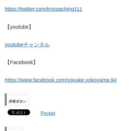
https://twitter.com/trycoaching111
【youtube】
youtubeチャンネル
【Facebook】
https://www.facebook.com/yosuke.yokoyama.94
共有ボタン
Pocket