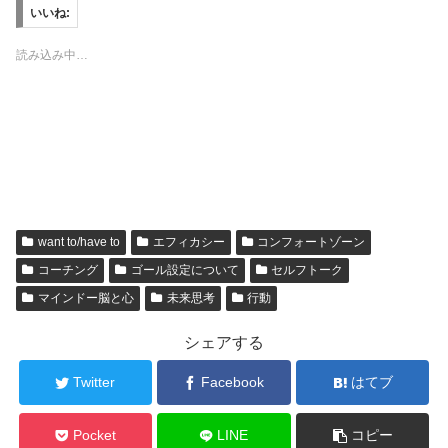
いいね:
読み込み中…
want to/have to
エフィカシー
コンフォートゾーン
コーチング
ゴール設定について
セルフトーク
マインドー脳と心
未来思考
行動
シェアする
Twitter
Facebook
はてブ
Pocket
LINE
コピー