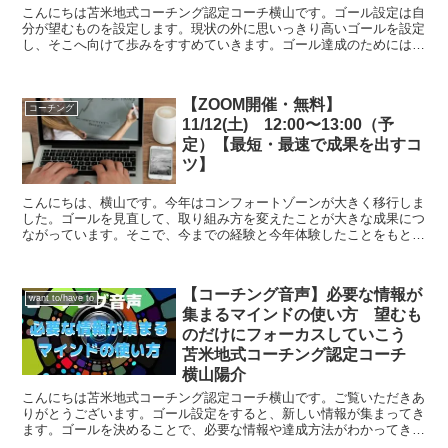
こんにちは苫米地式コーチング認定コーチ横山です。ゴール設定は自
分が望むものを設定します。現状の外に思いっきり高いゴールを設定
し、そこへ向けて歩みをすすめていきます。ゴール達成のためにはエ
フィカシーを高めていくことが必須条件です。もしゴール設...
【ZOOM開催・無料】
コーチング
11/12(土) 12:00〜13:00（予
定）【最短・最速で成果を出すコ
ツ】
こんにちは、横山です。今年はコンフォートゾーンが大きく移行しま
した。ゴールを見直して、取り組み方を変えたことが大きな成果につ
ながっています。そこで、今までの経験と今年体験したことをもと
に、【最短・最速で成果を出すコツ】というテーマで情報を共...
【コーチング音声】必要な情報が
want to/have to
集まるマインドの使い方 望むも
のだけにフォーカスしていこう
苫米地式コーチング認定コーチ
横山陽介
こんにちは苫米地式コーチング認定コーチ横山です。ご覧いただきあ
りがとうございます。ゴール設定をすると、新しい情報が集まってき
ます。ゴールを決めることで、必要な情報や達成方法がわかってきま
す。どこに行きたいのかわからなければ、方法は見つかりま...