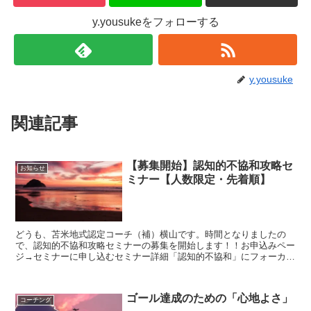
y.yousukeをフォローする
y.yousuke
関連記事
【募集開始】認知的不協和攻略セ
お知らせ
ミナー【人数限定・先着順】
どうも、苫米地式認定コーチ（補）横山です。時間となりましたの
で、認知的不協和攻略セミナーの募集を開始します！！お申込みペー
ジ→セミナーに申し込むセミナー詳細「認知的不協和」にフォーカス
し、不安を不満に変え、さらに具体的な行動や実践につながる...
ゴール達成のための「心地よさ」
コーチング