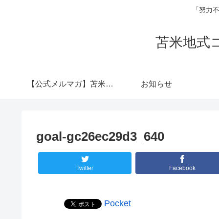
「努力不
苫米地式
【公式メルマガ】苫米地
お知らせ
式コーチング認定コー
goal-gc26ec29d3_640
チ 横山陽介
Twitter
Facebook
Pocket