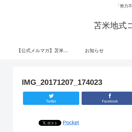
「努力不
苫米地式
【公式メルマガ】苫米地
お知らせ
式コーチング認定コー
IMG_20171207_174023
チ 横山陽介
Twitter
Facebook
Pocket