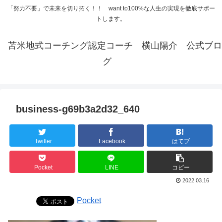
「努力不要」で未来を切り拓く！！ want to100%な人生の実現を徹底サポー
トします。
苫米地式コーチング認定コーチ 横山陽介 公式ブロ
グ
business-g69b3a2d32_640
Twitter
Facebook
はてブ
Pocket
LINE
コピー
2022.03.16
Pocket