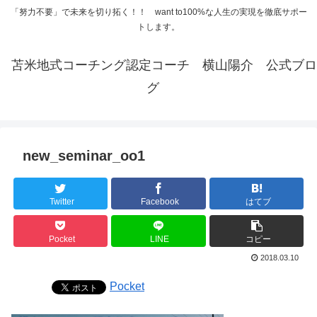
「努力不要」で未来を切り拓く！！ want to100%な人生の実現を徹底サポー
トします。
苫米地式コーチング認定コーチ 横山陽介 公式ブロ
グ
new_seminar_oo1
Twitter
Facebook
はてブ
Pocket
LINE
コピー
2018.03.10
Pocket