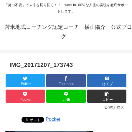
「努力不要」で未来を切り拓く！！ want to100%な人生の実現を徹底サポー
トします。
苫米地式コーチング認定コーチ 横山陽介 公式ブロ
グ
IMG_20171207_173743
Twitter
Facebook
はてブ
Pocket
LINE
コピー
2017.12.08
Pocket