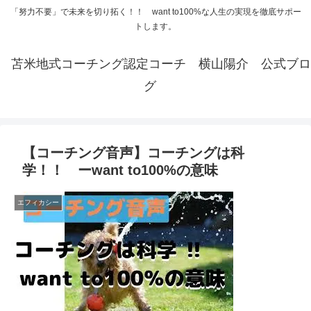
「努力不要」で未来を切り拓く！！ want to100%な人生の実現を徹底サポー
トします。
苫米地式コーチング認定コーチ 横山陽介 公式ブロ
グ
【コーチング音声】コーチングは科
学！！ ーwant to100%の意味
エフィカシー