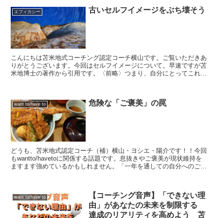
古いセルフイメージをぶち壊そう
エフィカシー
こんにちは苫米地式コーチング認定コーチ横山です。ご覧いただきあ
りがとうございます。今回はセルフイメージについて。早速ですが苫
米地博士の著作から引用です。〈前略〉つまり、自分にとってこれが
重要だと言う意識に凝り固まって本を読むと、つまり自我に...
危険な「ご褒美」の罠
want to/have to
どうも、苫米地式認定コーチ（補）横山・ヨシエ・陽介です！！今回
もwantto/havetoに関係する話題です。息抜きやご褒美が現状維持を
ますます強めているかもしれません。「一年を通しての自分へのご褒
美」というキャッチコピーを今も目にすること...
【コーチング音声】「できない理
want to/have to
由」があなたの未来を制限する
達成のリアリティを高めよう 苫