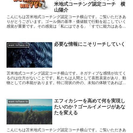
米地式コーチング認定コーチ 横
山陽介
こんにちは苫米地式コーチング認定コーチ横山です。ご覧いただきあ
りがとうございます。ゴール側の基準・価値観で行動を起こしていく
感覚が重要です。その感覚は「私にはできる」「すでに能力はある」
ということが前提です。逆に「できない理由」「やらない理...
必要な情報にこそリーチしていく
want to/have to
苫米地式コーチング認定コーチ横山です。ネガティブな感情が出てく
るのは仕方がないことです。私たちは人間として喜怒哀楽があり、動
物としての本能があります。特に現状の外の、未知の体験であれば
「言い訳」が出てくるのはホメオスタシスの原理を知れば理解...
エフィカシーを高めて何を実現し
want to/have to
たいのか？ゴールイメージがあな
たを変える
こんにちは苫米地式コーチング認定コーチ横山です。ご覧いただきあ