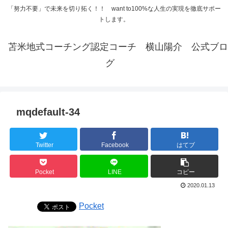
「努力不要」で未来を切り拓く！！ want to100%な人生の実現を徹底サポー
トします。
苫米地式コーチング認定コーチ 横山陽介 公式ブロ
グ
mqdefault-34
Twitter
Facebook
はてブ
Pocket
LINE
コピー
2020.01.13
Pocket