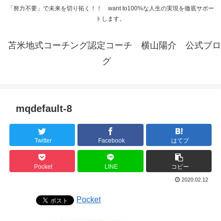
「努力不要」で未来を切り拓く！！ want to100%な人生の実現を徹底サポー
トします。
苫米地式コーチング認定コーチ 横山陽介 公式ブロ
グ
mqdefault-8
Twitter
Facebook
はてブ
Pocket
LINE
コピー
2020.02.12
Pocket