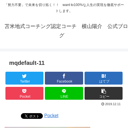
「努力不要」で未来を切り拓く！！ want to100%な人生の実現を徹底サポー
トします。
苫米地式コーチング認定コーチ 横山陽介 公式ブロ
グ
mqdefault-11
Twitter
Facebook
はてブ
Pocket
LINE
コピー
2019.12.11
Pocket