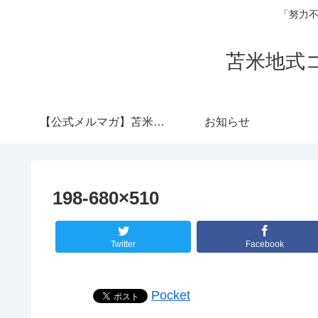
「努力不
苫米地式
【公式メルマガ】苫米地
お知らせ
式コーチング認定コー
198-680×510
チ 横山陽介
Twitter
Facebook
Pocket