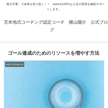
「努力不要」で未来を切り拓く！！ want to100%な人生の実現を徹底サポー
トします。
苫米地式コーチング認定コーチ 横山陽介 公式ブロ
グ
ゴール達成のためのリソースを増やす方法
want to/have to