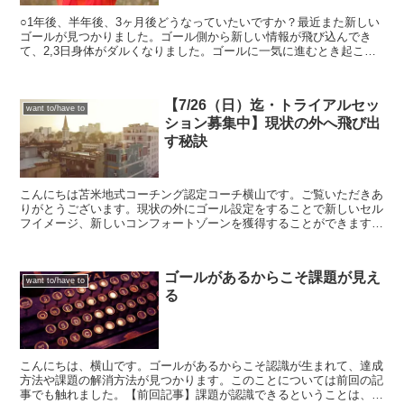
○1年後、半年後、3ヶ月後どうなっていたいですか？最近また新しい
ゴールが見つかりました。ゴール側から新しい情報が飛び込んでき
て、2,3日身体がダルくなりました。ゴールに一気に進むとき起こる
反応なので、身体はダルいし、眠いし、という状態でした...
【7/26（日）迄・トライアルセッ
want to/have to
ション募集中】現状の外へ飛び出
す秘訣
こんにちは苫米地式コーチング認定コーチ横山です。ご覧いただきあ
りがとうございます。現状の外にゴール設定をすることで新しいセル
フイメージ、新しいコンフォートゾーンを獲得することができます。
過去の記憶・経験によって自分というものが決まると捉える...
ゴールがあるからこそ課題が見え
want to/have to
る
こんにちは、横山です。ゴールがあるからこそ認識が生まれて、達成
方法や課題の解消方法が見つかります。このことについては前回の記
事でも触れました。【前回記事】課題が認識できるということは、あ