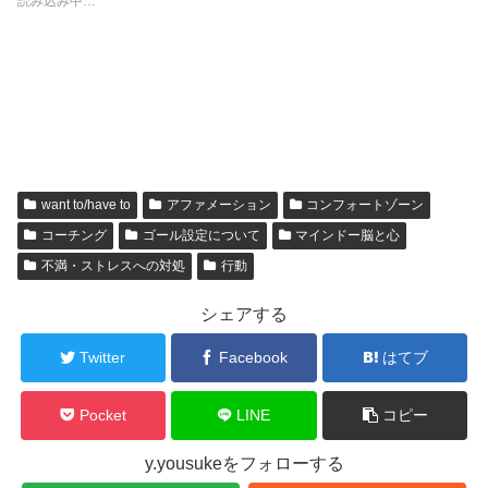
読み込み中…
want to/have to
アファメーション
コンフォートゾーン
コーチング
ゴール設定について
マインドー脳と心
不満・ストレスへの対処
行動
シェアする
Twitter
Facebook
はてブ
Pocket
LINE
コピー
y.yousukeをフォローする