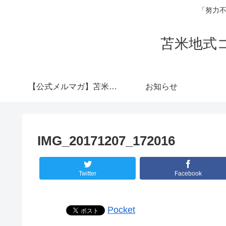
「努力不
苫米地式
【公式メルマガ】苫米地
お知らせ
式コーチング認定コー
IMG_20171207_172016
チ 横山陽介
Twitter
Facebook
Pocket