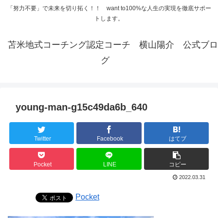
「努力不要」で未来を切り拓く！！ want to100%な人生の実現を徹底サポー
トします。
苫米地式コーチング認定コーチ 横山陽介 公式ブロ
グ
young-man-g15c49da6b_640
Twitter
Facebook
はてブ
Pocket
LINE
コピー
2022.03.31
Pocket