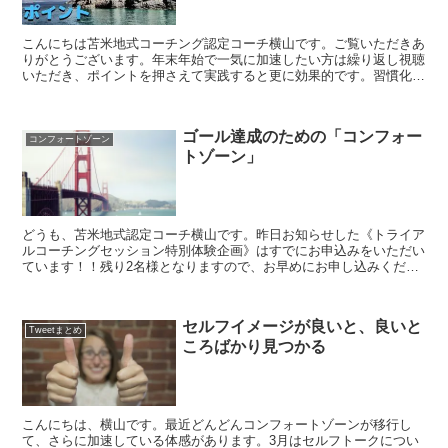
こんにちは苫米地式コーチング認定コーチ横山です。ご覧いただきあ
りがとうございます。年末年始で一気に加速したい方は繰り返し視聴
いただき、ポイントを押さえて実践すると更に効果的です。習慣化し
て無意識に落とし込むことが出来れば短期間で驚くような結...
ゴール達成のための「コンフォー
コンフォートゾーン
トゾーン」
どうも、苫米地式認定コーチ横山です。昨日お知らせした《トライア
ルコーチングセッション特別体験企画》はすでにお申込みをいただい
ています！！残り2名様となりますので、お早めにお申し込みくださ
い。まだご案内をご覧でない方はこちらまで→※「登録画面...
セルフイメージが良いと、良いと
Tweetまとめ
ころばかり見つかる
こんにちは、横山です。最近どんどんコンフォートゾーンが移行し
て、さらに加速している体感があります。3月はセルフトークについ