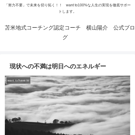
「努力不要」で未来を切り拓く！！ want to100%な人生の実現を徹底サポー
トします。
苫米地式コーチング認定コーチ 横山陽介 公式ブロ
グ
現状への不満は明日へのエネルギー
want to/have to