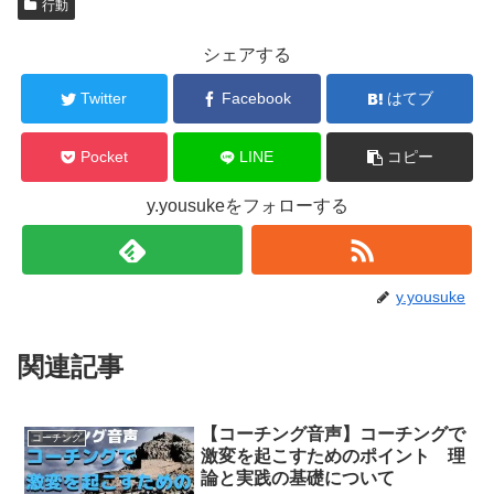
行動
シェアする
Twitter
Facebook
はてブ
Pocket
LINE
コピー
y.yousukeをフォローする
y.yousuke
関連記事
【コーチング音声】コーチングで
コーチング
激変を起こすためのポイント 理
論と実践の基礎について