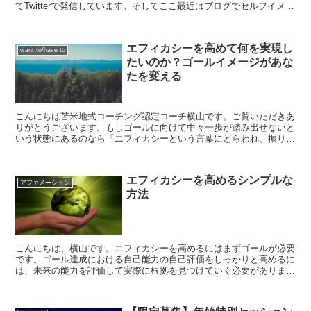
てTwitterで発信しています。そしてここ最近はブログでセルフイメー
ジについて発信しています。セルフイメージを正しく...
エフィカシーを高めて何を実現し
want to/have to
たいのか？ゴールイメージがあな
たを変える
こんにちは苫米地式コーチング認定コーチ横山です。ご覧いただきあ
りがとうございます。もしゴールに向けて中々一歩が踏み出せないと
いう状態にあるのなら「エフィカシーという言葉にとらわれ、振り回
されていないか？」という問いかけをご自身でしてみてくだ...
エフィカシーを高めるシンプルな
アファメーション
方法
こんにちは、横山です。エフィカシーを高めるにはまずゴールが必要
です。ゴール達成における自己能力の自己評価をしっかりと高めるに
は、未来の能力を評価して実際に根拠を見つけていく必要がありま
す。言い換えれば、「ポジティブな評価を受け取る能力」が必...