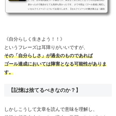
どうも、苫米地式認定コーチ横山です。東京も十分に涼しくなって今日は晴れ間が
多かったので散歩がとても気持ち良かったです。 さて今回は《ゴール達成に相応し
いセルフイメージ》についてお送りします。【セルフイメージの書き換えは《超効
果的》】「セルフイメージ」とは、自分自身に対して持っているイメージのことで
す。そのままですね笑。 セルフイメージは基本的に過去の記憶・体験や情動が元に
なっています。また事実や経験だけでなく、「ただ他人から言われたこと」である
こともあります。 それがポジティブな...
《自分らしく生きよう！！》
というフレーズは耳障りがいいですが、
その「自分らしさ」が過去のものであれば
ゴール達成においては障害となる可能性がありま
す。
【記憶は捨てるべきなのか？】
しかしこうして文章を読んで意味を理解し、