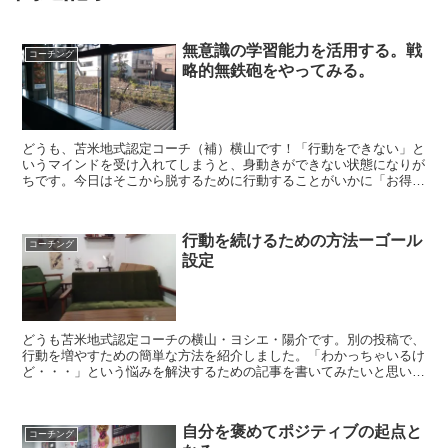
無意識の学習能力を活用する。戦
コーチング
略的無鉄砲をやってみる。
どうも、苫米地式認定コーチ（補）横山です！「行動をできない」と
いうマインドを受け入れてしまうと、身動きができない状態になりが
ちです。今日はそこから脱するために行動することがいかに「お得」
かということについて書いてみようと思います。人間の脳・...
行動を続けるための方法ーゴール
コーチング
設定
どうも苫米地式認定コーチの横山・ヨシエ・陽介です。別の投稿で、
行動を増やすための簡単な方法を紹介しました。「わかっちゃいるけ
ど・・・」という悩みを解決するための記事を書いてみたいと思いま
す。社会的な成功を実現したり、充実した人生を送るために...
自分を褒めてポジティブの起点と
コーチング