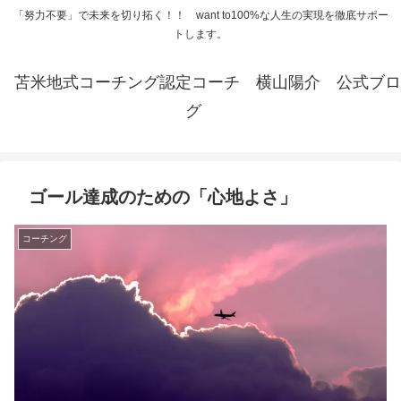
「努力不要」で未来を切り拓く！！ want to100%な人生の実現を徹底サポー
トします。
苫米地式コーチング認定コーチ 横山陽介 公式ブロ
グ
ゴール達成のための「心地よさ」
コーチング