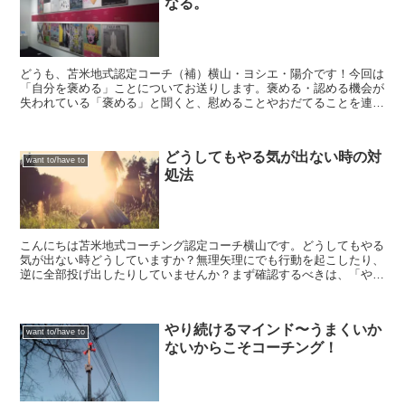
なる。
どうも、苫米地式認定コーチ（補）横山・ヨシエ・陽介です！今回は
「自分を褒める」ことについてお送りします。褒める・認める機会が
失われている「褒める」と聞くと、慰めることやおだてることを連想
してしまいがちです。「他人から褒められるということに慣...
どうしてもやる気が出ない時の対
want to/have to
処法
こんにちは苫米地式コーチング認定コーチ横山です。どうしてもやる
気が出ない時どうしていますか？無理矢理にでも行動を起こしたり、
逆に全部投げ出したりしていませんか？まず確認するべきは、「やる
気・モチベーションは結果である」ということです。つまり...
やり続けるマインド〜うまくいか
want to/have to
ないからこそコーチング！