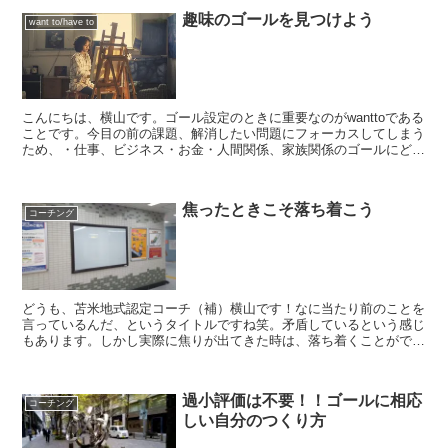
趣味のゴールを見つけよう
want to/have to
こんにちは、横山です。ゴール設定のときに重要なのがwanttoである
ことです。今目の前の課題、解消したい問題にフォーカスしてしまう
ため、・仕事、ビジネス・お金・人間関係、家族関係のゴールにどう
しても偏りがちです。wanttoのエネルギーは、...
焦ったときこそ落ち着こう
コーチング
どうも、苫米地式認定コーチ（補）横山です！なに当たり前のことを
言っているんだ、というタイトルですね笑。矛盾しているという感じ
もあります。しかし実際に焦りが出てきた時は、落ち着くことができ
ません。そんな困った状態を解決するために話をしていきま...
過小評価は不要！！ゴールに相応
コーチング
しい自分のつくり方