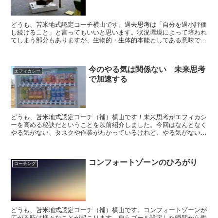
どうも、苫米地式認定コーチ横山です。過去思考は「自分を過小評価
し続けること」と言ってもいいと思います。状況環境によって培われ
てしまう部分もありますが、生物的・生体的本能としてある意味では
避けられません。今回のは、過小評価・過去思考を脱して「...
今のやる気は関係ない 未来思考
エフィカシー
で加速する
どうも、苫米地式認定コーチ（補）横山です！未来思考がエフィカシ
ーを高める秘訣だということを以前紹介しました。今回はなんとなく
やる気がない、タスクや作業がわかっているけれど、やる気がない、
というときの対処についてお話します。やる気がないときに...
コンフォートゾーンのひろがり
コーチング
どうも、苫米地式認定コーチ（補）横山です。コンフォートゾーンが
広がる時は様々なことが起こります。自らゴール設定した瞬間から働