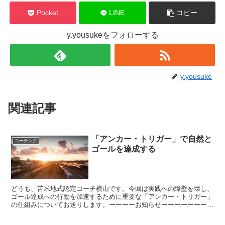
Pocket
LINE
コピー
y.yousukeをフォローする
y.yousuke
関連記事
「アンカー・トリガー」で自然と
コーチング
ゴールを達成する
どうも、苫米地式認定コーチ横山です。今回は実践への障壁を壊し、
ゴール達成への行動を加速するために重要な「アンカー・トリガー」
の仕組みについてお送りします。ーーーーお知らせーーーーーーーー
ー《トライアルコーチングセッション特別体験企画》は20...