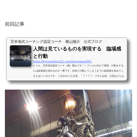
前回記事
苫米地式コーチング認定コーチ 横山陽介 公式ブログ
人間は見ているものを実現する 臨場感
と行動
https://trycoaching111.com/rinnjoukan001
どうも、苫米地式認定コーチ（補）横山です！！ゴールに向けて実践・行動をする
には臨場感を高めるのが一番です。自然と行動してしまうまでに臨場感を高めてし
まえばいいわけです。 と言われても正直、「？？？？」ですよね笑。今回はそんな
「臨場感と行動」についてお送りします。臨場感を強く感じることは、簡単です。
誰しもが日常的に行っています。殆どが無意識に隠れているかもしれませんが、意
識にあげようと思えばすぐにできます。 例えばお給料や臨時収入が入った時のこと
を思い出してください。 溜まった支払...