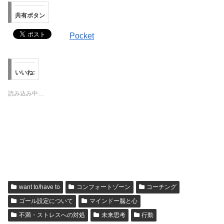
共有ボタン
Pocket
いいね:
読み込み中…
want to/have to
コンフォートゾーン
コーチング
ゴール設定について
マインドー脳と心
不満・ストレスへの対処
未来思考
行動