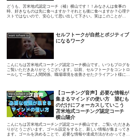
どうも、苫米地式認定コーチ（補）横山です！！みなさんは食事の
時、好きなものは先に食べますか？それとも後に食べますか？心理テ
ストではないので、安心して思い出して下さい。実はこのことが
wanttoを実行する上で非常に役に立ちます。好きなものを後...
セルフトークが自然とポジティブ
want to/have to
になるワーク
こんにちは苫米地式コーチング認定コーチ横山です。いつもブログを
ご覧いただきありがとうございます。以前、セルフトークをコントロ
ールして一気に人間関係、職場環境を改善させたクライアント様につ
いてご紹介しました。今回は私自身の体験や実例なども含め...
【コーチング音声】必要な情報が
want to/have to
集まるマインドの使い方 望むも
のだけにフォーカスしていこう
苫米地式コーチング認定コーチ
横山陽介
こんにちは苫米地式コーチング認定コーチ横山です。ご覧いただきあ
りがとうございます。ゴール設定をすると、新しい情報が集まってき
ます。ゴールを決めることで、必要な情報や達成方法がわかってきま