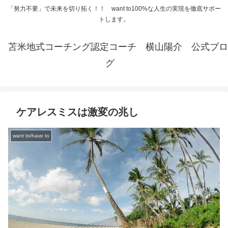
「努力不要」で未来を切り拓く！！ want to100%な人生の実現を徹底サポー
トします。
苫米地式コーチング認定コーチ 横山陽介 公式ブロ
グ
ケアレスミスは激変の兆し
want to/have to