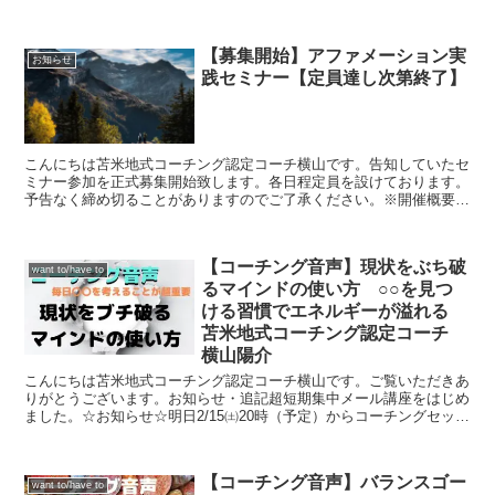
す。どこに行きたいのかわからなければ、方法は見つかりま...
【募集開始】アファメーション実
お知らせ
践セミナー【定員達し次第終了】
こんにちは苫米地式コーチング認定コーチ横山です。告知していたセ
ミナー参加を正式募集開始致します。各日程定員を設けております。
予告なく締め切ることがありますのでご了承ください。※開催概要、
お申込条件等を必ず御覧頂いた上でお申し込みください。ど...
【コーチング音声】現状をぶち破
want to/have to
るマインドの使い方 ○○を見つ
ける習慣でエネルギーが溢れる
苫米地式コーチング認定コーチ
横山陽介
こんにちは苫米地式コーチング認定コーチ横山です。ご覧いただきあ
りがとうございます。お知らせ・追記超短期集中メール講座をはじめ
ました。☆お知らせ☆明日2/15㈯20時（予定）からコーチングセッシ
ョンについての特別なご案内・募集を致します。最新...
【コーチング音声】バランスゴー
want to/have to