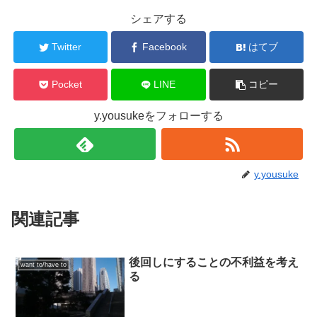
シェアする
Twitter
Facebook
はてブ
Pocket
LINE
コピー
y.yousukeをフォローする
y.yousuke
関連記事
後回しにすることの不利益を考え
want to/have to
る