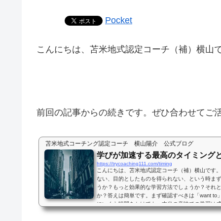
Pocket
こんにちは、苫米地式認定コーチ（補）横山
前回の記事からの続きです。ぜひ合わせてご
苫米地式コーチング認定コーチ 横山陽介 公式ブログ
学びが加速する最高のタイミング
https://trycoaching111.com/timing
こんにちは、苫米地式認定コーチ（補）横山です。
ない、目的としたものを得られない、という時ま
うか？もっと効果的な学習方法でしょうか？それ
か？答えは簡単です。まず確認すべきは「want t
にいくら時間をかけても、本当の意味での学習は成
現在取り組んでいることならば、「want to」で
まくいかないのか？もう一歩踏み込んで考えてみま