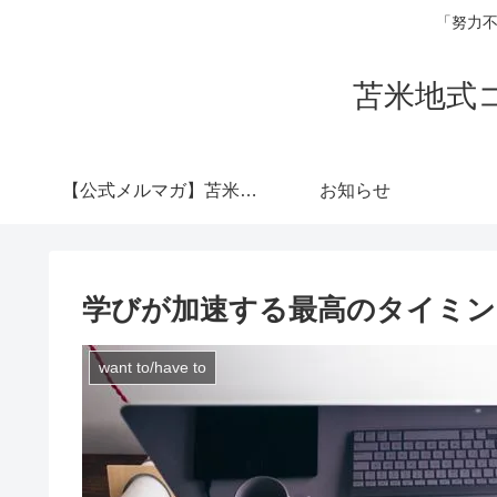
「努力不
苫米地式
【公式メルマガ】苫米地
お知らせ
式コーチング認定コー
学びが加速する最高のタイミン
チ 横山陽介
want to/have to