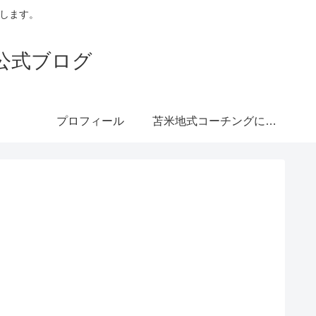
トします。
公式ブログ
プロフィール
苫米地式コーチングにつ
いて