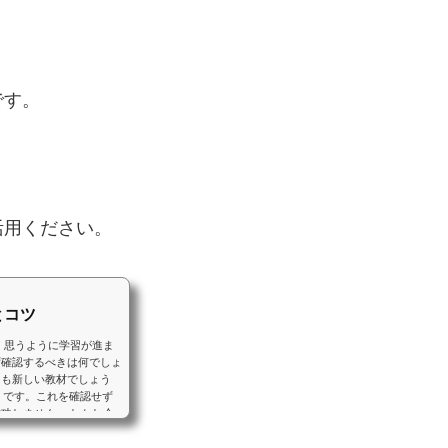
です。
活用ください。
とコツ
 思うように学習が進ま
ず確認するべきは何でしょ
とも新しい教材でしょう
o」です。これを確認せず
功しません。 しかし今
あるはずです。ではなぜう
しょう。 まずは「必要