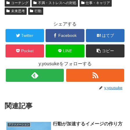
コーチング
不満・ストレスへの対処
仕事・キャリア
未来思考
行動
シェアする
Twitter
Facebook
はてブ
Pocket
LINE
コピー
y.yousukeをフォローする
y.yousuke
関連記事
行動が加速するイメージの作り方
アファメーション