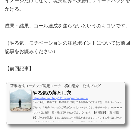
イメージだけでなく、現実世界へ実際にフィードバックを
かける。
成果・結果、ゴール達成を焦らないというのもコツです。
（やる気、モチベーションの注意ポイントについては前回
記事をお読みください）
【前回記事】
苫米地式コーチング認定コーチ 横山陽介 公式ブログ
やる気の落とし穴
https://trycoaching111.com/yaruki_iranai
こんにちは、横山です。目標達成に関してある悩みのほとんどは「モチベーション
がない」「モチベーションが続かない」というものです。モチベーションやwant to
については前回、前々回の記事でもお伝えしています。【前回記事】【前々回記
事】ゴールを設定すると、あなたの中で混乱が起きます。マインドの中ではゴール
の世界に臨場感を感じているのに、見渡すと周囲の世界は全く違っている。まさに
認知的不協和が起きているのです。マインドの仕組みを理解していれば、冷静に対
処することができます。混乱が起きていたり、現状に強烈な...