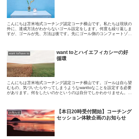
こんにちは苫米地式コーチング認定コーチ横山です。私たちは現状の
外に、達成方法がわからないゴール設定をします。何度も繰り返しま
すが、ゴールが先、方法は後です。先にゴール側のコンフォートゾー
ンやゴール達成の瞬間の臨場感を高める必要があります。そ...
want toとハイエフィカシーの好
want to/have to
循環
こんにちは苫米地式コーチング認定コーチ横山です。ゴールは自ら望
むもの、気づいたらやってしまうようなwanttoなことを設定する必要
があります。何をしたいのかというのは自分でしかわかりません。そ
のためにも今まで他人から刷り込まれた価値観や重要...
【本日20時受付開始】コーチング
お知らせ
セッション体験企画のお知らせ