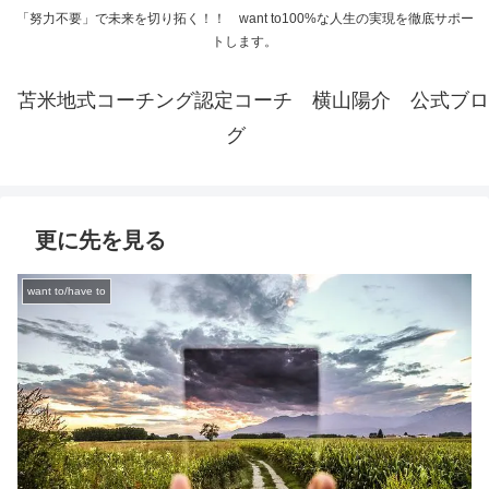
「努力不要」で未来を切り拓く！！ want to100%な人生の実現を徹底サポー
トします。
苫米地式コーチング認定コーチ 横山陽介 公式ブロ
グ
更に先を見る
want to/have to