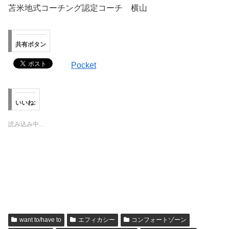
苫米地式コーチング認定コーチ 横山
共有ボタン
Pocket
いいね:
読み込み中…
want to/have to
エフィカシー
コンフォートゾーン