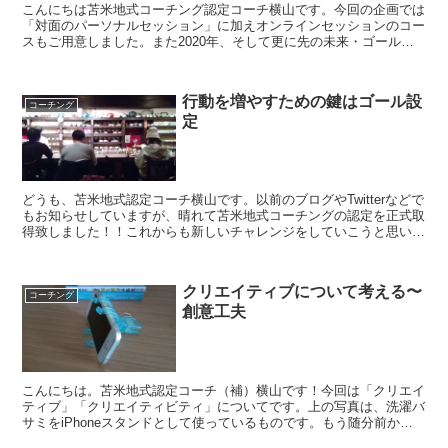
こんにちは苫米地式コーチング認定コーチ横山です。今回の企画では
「対面のパーソナルセッション」に加えオンラインセッションのコー
スもご用意しました。また2020年、そして更に先の未来・ゴールへ
ぶっ飛ばしていくためにセッション回数を1回プラスして...
行動を増やすための鍵はゴール設
コーチング
定
どうも、苫米地式認定コーチ横山です。以前のブログやTwitterなどで
もお知らせしていますが、晴れて苫米地式コーチングの認定を正式取
得致しました！！これからも新しいチャレンジをしていこうと思いま
す。企画などが進行次第お知らせします！！【ゴー...
クリエイティブについて考える〜
コーチング
創意工夫
こんにちは。苫米地式認定コーチ（補）横山です！今回は「クリエイ
ティブ」「クリエイティビティ」についてです。上の写真は、洗濯バ
サミをiPhoneスタンドとして使っているものです。もう随分前から
ネットでは有名ですし、私自身の考案ではありませんが...