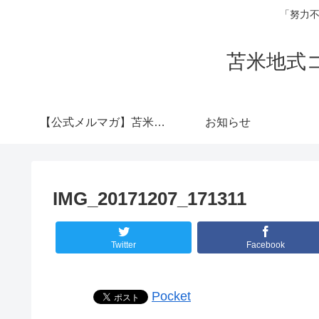
「努力不
苫米地式
【公式メルマガ】苫米地
お知らせ
式コーチング認定コー
IMG_20171207_171311
チ 横山陽介
Twitter
Facebook
Pocket