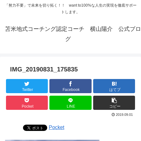
「努力不要」で未来を切り拓く！！ want to100%な人生の実現を徹底サポー
トします。
苫米地式コーチング認定コーチ 横山陽介 公式ブロ
グ
IMG_20190831_175835
Twitter
Facebook
はてブ
Pocket
LINE
コピー
2019.09.01
Pocket