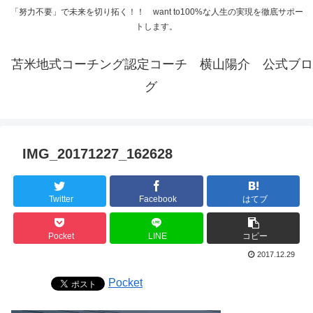
「努力不要」で未来を切り拓く！！ want to100%な人生の実現を徹底サポー
トします。
苫米地式コーチング認定コーチ 横山陽介 公式ブロ
グ
IMG_20171227_162628
Twitter
Facebook
はてブ
Pocket
LINE
コピー
2017.12.29
Pocket