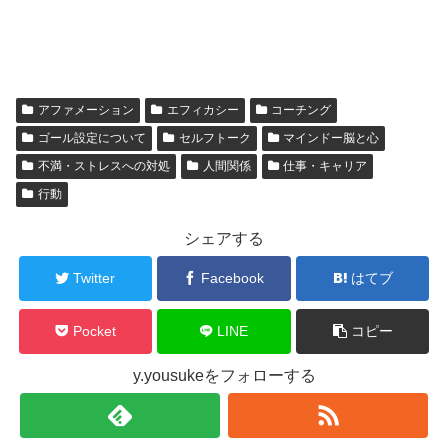
アファメーション
エフィカシー
コーチング
ゴール設定について
セルフトーク
マインドー脳と心
不満・ストレスへの対処
人間関係
仕事・キャリア
行動
シェアする
Twitter
Facebook
はてブ
Pocket
LINE
コピー
y.yousukeをフォローする