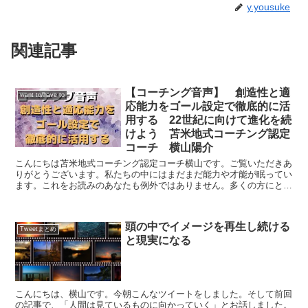
y.yousuke
関連記事
【コーチング音声】 創造性と適
want to/have to
応能力をゴール設定で徹底的に活
用する 22世紀に向けて進化を続
けよう 苫米地式コーチング認定
コーチ 横山陽介
こんにちは苫米地式コーチング認定コーチ横山です。ご覧いただきあ
りがとうございます。私たちの中にはまだまだ能力や才能が眠ってい
ます。これをお読みのあなたも例外ではありません。多くの方にとっ
て、セルフイメージとは過去のある時点で経験したこと、強...
頭の中でイメージを再生し続ける
Tweetまとめ
と現実になる
こんにちは、横山です。今朝こんなツイートをしました。そして前回
の記事で、「人間は見ているものに向かっていく」とお話しました。