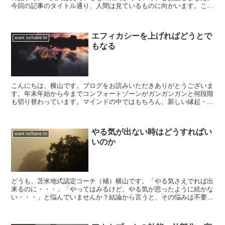
今回の記事のタイトル通り、人間は見ているものに向かいます。これ
は物理的なものに限らず、頭の中でイメージし続けているも...
エフィカシーを上げればどうとで
want to/have to
もなる
こんにちは、横山です。ブログをお読みいただきありがとうございま
す。年末年始から今までコンフォートゾーンがガンガンガンと何段階
も切り替わっています。マインドの中ではもちろん、新しい縁起・人
間関係がつながっています。ゴールを設定し、コンフォート...
やる気が出ない時はどうすればい
want to/have to
いのか
どうも、苫米地式認定コーチ（補）横山です。「やる気さえでれば出
来るのに・・・」「やってはみるけど、やる気が思ったように続かな
い・・・」と悩んでいませんか？結論から言うと、その悩みは不要で
す。「やる気がない」は問題なのか？やる気がないことは悪...