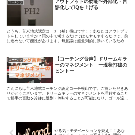
アウトプットの効能〜外部化・言
コーチング
語化してIQを上げる
どうも、苫米地式認定コーチ（補）横山です！！あなたはアウトプッ
トをしていますか？頭の中で考えるだけではモヤモヤするだけで、前
に進めない可能性があります。無意識は超並列的に動いているため、
その時意識をしていないことでも、解決策や手段を思いつく...
【コーチング音声】ドリームキラ
コーチング
ーのマネジメント ー現状打破の
ヒントー
こんにちは苫米地式コーチング認定コーチ横山です。ご覧いただきあ
りがとうございます。ドリームキラーのマネジメントを理解すること
で相手の言動を冷静に選別・吟味することが可能になり、ゴール達成
に集中することが出来ます。ドリームキラーの目的は「自ら...
やる気・モチベーションを疑え！！あな