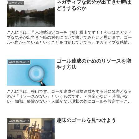
ネガティブな気分が出てきた時は
コーチング
どうするのか
こんにちは！苫米地式認定コーチ（補）横山です！！今回はネガティ
ブな気分が出てきた時の対処について書いてみたいと思います。ゴー
ルへ向かっているということを自覚していても、ネガティブな感情が
出てきてしまうことがあります。大事なのは、「なぜネガテ...
ゴール達成のためのリソースを増
want to/have to
やす方法
こんにちは、横山です。ゴール達成や目標達成をする時に障害となる
のが「リソースがない」というものです。・お金がない・時間がな
い・知識、経験がない・人脈がない現状の外にゴールを設定すること
は、「達成方法が全くわからない」「リソースをどうやって、...
趣味のゴールを見つけよう
want to/have to