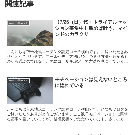
関連記事
【7/26（日）迄・トライアルセッ
want to/have to
ション募集中】望めば叶う、マイ
ンドのカラクリ
こんにちは苫米地式コーチング認定コーチ横山です。ご覧いただきあ
りがとうございます。ゴールが先、方法は後。つまり方法がわかるも
のから選ぶのではなく、先にゴールを設定して方法を見つけていく・
発明していく。そしてそれはゴールは現状の内側・現状の延...
モチベーションは見えないところ
want to/have to
に隠れている
こんにちは苫米地式コーチング認定コーチ横山です。いつもブログを
ご覧いただきありがとうございます。ここ数日モチベーションに関す
る記事を書いていますが、結構反響をいただいています。多くの方が
モチベーションに関する悩み抱えているということを改めて...