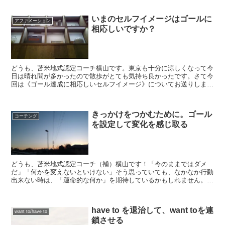
いまのセルフイメージはゴールに
アファメーション
相応しいですか？
どうも、苫米地式認定コーチ横山です。東京も十分に涼しくなって今
日は晴れ間が多かったので散歩がとても気持ち良かったです。さて今
回は《ゴール達成に相応しいセルフイメージ》についてお送りしま
す。【セルフイメージの書き換えは《超効果的》】「セルフイ...
きっかけをつかむために。ゴール
コーチング
を設定して変化を感じ取る
どうも、苫米地式認定コーチ（補）横山です！「今のままではダメ
だ」「何かを変えないといけない」そう思っていても、なかなか行動
出来ない時は、「運命的な何か」を期待しているかもしれません。コ
ーチングの活用で激変と呼べるような成長が可能になります。...
have to を退治して、want toを連
want to/have to
鎖させる