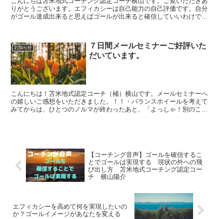
こんにちは苫米地式コーチング認定コーチ横山です。ご覧いただきあ
りがとうございます。エフィカシーは自己能力の自己評価です。自分
がゴール達成出来ると思えばゴールが出来ると確信していいわけで
す。そしてコーチングを学んでいる（学んでいく）私たちはそ...
７日間メールセミナーご好評いた
お知らせ
だいています。
こんにちは！苫米地式認定コーチ（補）横山です。メールセミナーへ
の嬉しいご感想をいただきました。！！・バランスホイールを考えて
みてからは、ひとつのノルマが終わったあと、「よっしゃ！別のこと
やろう！」ともうひとつのことに明るく取り組めるようにな...
【コーチング音声】ゴールを確信するこ
とでゴールは実現する 現状の外への飛
び出し方 苫米地式コーチング認定コー
チ 横山陽介
エフィカシーを高めて何を実現したいの
か？ゴールイメージがあなたを変える