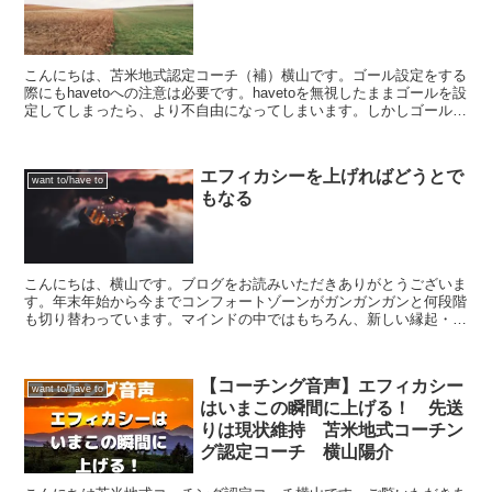
こんにちは、苫米地式認定コーチ（補）横山です。ゴール設定をする
際にもhavetoへの注意は必要です。havetoを無視したままゴールを設
定してしまったら、より不自由になってしまいます。しかしゴール設
定は、更新していくことが前提です。「hav...
エフィカシーを上げればどうとで
want to/have to
もなる
こんにちは、横山です。ブログをお読みいただきありがとうございま
す。年末年始から今までコンフォートゾーンがガンガンガンと何段階
も切り替わっています。マインドの中ではもちろん、新しい縁起・人
間関係がつながっています。ゴールを設定し、コンフォート...
【コーチング音声】エフィカシー
want to/have to
はいまこの瞬間に上げる！ 先送
りは現状維持 苫米地式コーチン
グ認定コーチ 横山陽介