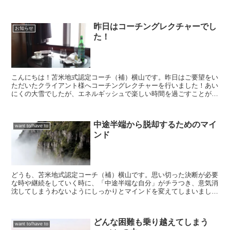
どうしたらhavetoをやめられるのかとい...
昨日はコーチングレクチャーでし
お知らせ
た！
こんにちは！苫米地式認定コーチ（補）横山です。昨日はご要望をい
ただいたクライアント様へコーチングレクチャーを行いました！あい
にくの大雪でしたが、エネルギッシュで楽しい時間を過ごすことが出
来ました。最近コーチングに関心を持たれたとのことでした...
中途半端から脱却するためのマイ
want to/have to
ンド
どうも、苫米地式認定コーチ（補）横山です。思い切った決断が必要
な時や継続をしていく時に、「中途半端な自分」がチラつき、意気消
沈してしまうわないようにしっかりとマインドを変えてしまいましょ
う！まずはセルフイメージを変えてみましょう。今まで誰か...
どんな困難も乗り越えてしまう
want to/have to