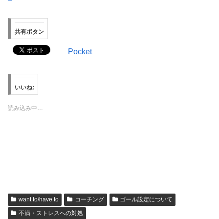
共有ボタン
Pocket
いいね:
読み込み中…
want to/have to
コーチング
ゴール設定について
不満・ストレスへの対処