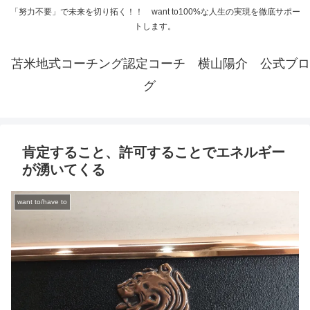
「努力不要」で未来を切り拓く！！ want to100%な人生の実現を徹底サポー
トします。
苫米地式コーチング認定コーチ 横山陽介 公式ブロ
グ
肯定すること、許可することでエネルギー
が湧いてくる
want to/have to