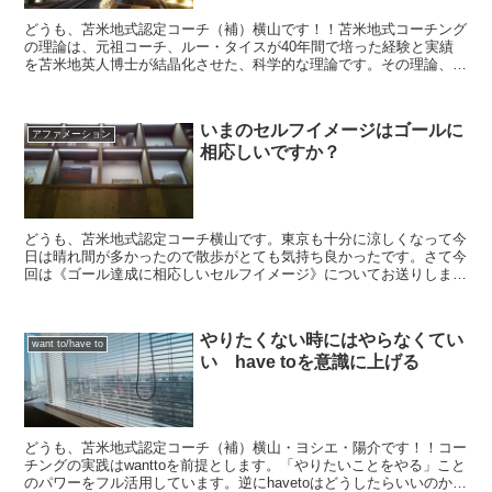
どうも、苫米地式認定コーチ（補）横山です！！苫米地式コーチング
の理論は、元祖コーチ、ルー・タイスが40年間で培った経験と実績
を苫米地英人博士が結晶化させた、科学的な理論です。その理論、ま
た核となるプリンシプルを知っているというだけで、人生の...
いまのセルフイメージはゴールに
アファメーション
相応しいですか？
どうも、苫米地式認定コーチ横山です。東京も十分に涼しくなって今
日は晴れ間が多かったので散歩がとても気持ち良かったです。さて今
回は《ゴール達成に相応しいセルフイメージ》についてお送りしま
す。【セルフイメージの書き換えは《超効果的》】「セルフイ...
やりたくない時にはやらなくてい
want to/have to
い have toを意識に上げる
どうも、苫米地式認定コーチ（補）横山・ヨシエ・陽介です！！コー
チングの実践はwanttoを前提とします。「やりたいことをやる」こと
のパワーをフル活用しています。逆にhavetoはどうしたらいいのか、