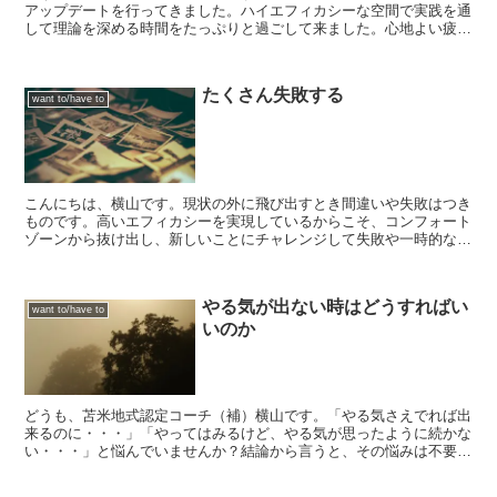
アップデートを行ってきました。ハイエフィカシーな空間で実践を通
して理論を深める時間をたっぷりと過ごして来ました。心地よい疲労
感と変革の予感を体感したため、その日の夜からはたっぷり...
たくさん失敗する
want to/have to
こんにちは、横山です。現状の外に飛び出すとき間違いや失敗はつき
ものです。高いエフィカシーを実現しているからこそ、コンフォート
ゾーンから抜け出し、新しいことにチャレンジして失敗や一時的な間
違いをするのです。最後には達成します。最高に嬉しい形で...
やる気が出ない時はどうすればい
want to/have to
いのか
どうも、苫米地式認定コーチ（補）横山です。「やる気さえでれば出
来るのに・・・」「やってはみるけど、やる気が思ったように続かな
い・・・」と悩んでいませんか？結論から言うと、その悩みは不要で
す。「やる気がない」は問題なのか？やる気がないことは悪...