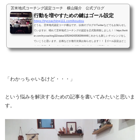
苫米地式コーチング認定コーチ 横山陽介 公式ブログ
行動を増やすための鍵はゴール設定
https://trycoaching111.com/koudou
どうも、苫米地式認定コーチ横山です。以前のブログやTwitterなどでもお知らせし
ていますが、晴れて苫米地式コーチングの認定を正式取得致しました！！https://twitt
er.com/trycoaching111/status/1052442435362664448これからも新しいチャレンジをし
ていこうと思います。企画などが進行次第お知らせします！！【ゴール設定はどこ
までも奥深い】コーチングはどこまで行っても「ゴールを設定して、エフィカシー
を上げる（更にゴールを設定する）」 ということに尽きるわけですが、ただ漫然と
ゴール設定をしているだけでは事態が進...
「わかっちゃいるけど・・・」
という悩みを解決するための記事を書いてみたいと思いま
す。