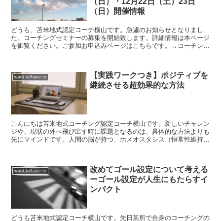
（日）・12月22日（土）23日
（日）開催情報
どうも、苫米地式認定コーチ横山です。急遽のお知らせとなりまし
た、コーチングセミナーの募集を開始致します。詳細情報は本ページ
を御覧ください。ご参加お申込みページはこちらです。→コーチング
セミナーお申込みフォーム募集終了致しました。※参加要項な...
【実践ワークつき】ポジティブを
want to/have to
継続させる超効果的な方法
こんにちは苫米地式コーチング認定コーチ横山です。新しいチャレン
ジや、現状の外へ飛び出す時に課題となるのは、具体的な方法よりも
先にマインドです。人間の脳が持つ、ホメオスタシス（恒常性維持機
能）は呼吸・脈拍・体温などの肉体的・物理的次元だけでな...
改めてゴール設定について考える
want to/have to
ーゴール設定が人生にもたらすイ
ンパクト
どうも苫米地式認定コーチ横山です。先日某所で自身のコーチングの