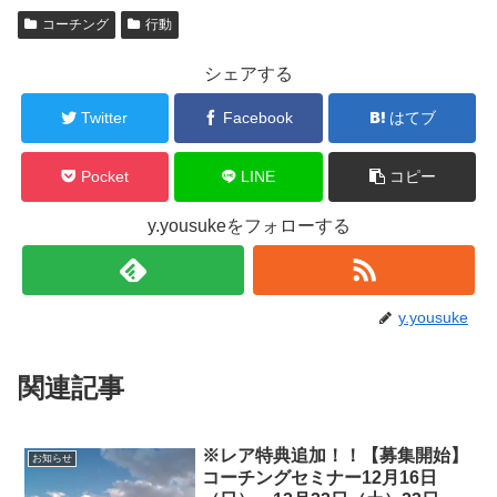
コーチング
行動
シェアする
Twitter
Facebook
はてブ
Pocket
LINE
コピー
y.yousukeをフォローする
y.yousuke
関連記事
※レア特典追加！！【募集開始】
お知らせ
コーチングセミナー12月16日