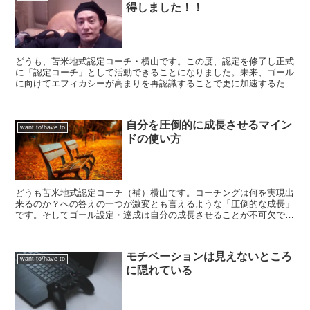
得しました！！
どうも、苫米地式認定コーチ・横山です。この度、認定を修了し正式
に「認定コーチ」として活動できることになりました。未来、ゴール
に向けてエフィカシーが高まりを再認識することで更に加速するため
です。今回は敢えて少しだけ、過去のことについて書きたい...
自分を圧倒的に成長させるマイン
want to/have to
ドの使い方
どうも苫米地式認定コーチ（補）横山です。コーチングは何を実現出
来るのか？への答えの一つが激変とも言えるような「圧倒的な成長」
です。そしてゴール設定・達成は自分の成長させることが不可欠で
す。今回は圧倒的に成長させるマインドの使い方をご紹介しま...
モチベーションは見えないところ
want to/have to
に隠れている