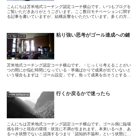
こんにちは苫米地式コーチング認定コーチ横山です。いつもブログを
ご覧いただきありがとうございます。ここ数日モチベーションに関す
る記事を書いていますが、結構反響をいただいています。多くの方が
モチベーションに関する悩み抱えているということを改めて...
粘り強い思考がゴール達成への鍵
エフィカシー
苫米地式コーチング認定コーチ横山です。・じっくり考えることがい
つの間にか悩む時間になっている・準備ばかりで成果が出ていないと
いう場合もまずは「ゴール設定」です。焦って成果を出そうとする
と、かえってスコトーマが強まり、有効な手段・方法が見えな...
行くか戻るかで迷ったら
want to/have to
こんにちは苫米地式コーチング認定コーチ横山です。ゴール側に臨場
感を持つと現在の環境・状況に不満が生まれます。本来いるべき、あ
るべき状態でないと認識するつまり「認知的不協和」という状態に陥