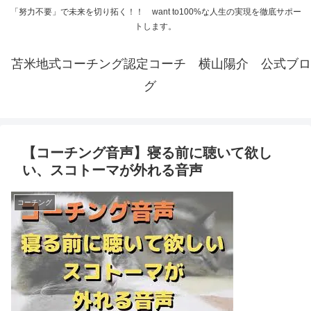
「努力不要」で未来を切り拓く！！ want to100%な人生の実現を徹底サポー
トします。
苫米地式コーチング認定コーチ 横山陽介 公式ブロ
グ
【コーチング音声】寝る前に聴いて欲し
い、スコトーマが外れる音声
コーチング