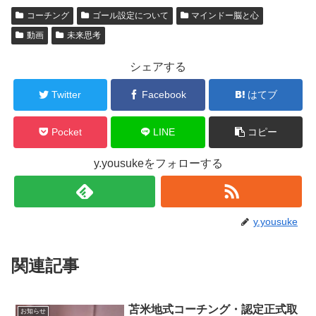
コーチング
ゴール設定について
マインドー脳と心
動画
未来思考
シェアする
Twitter
Facebook
はてブ
Pocket
LINE
コピー
y.yousukeをフォローする
y.yousuke
関連記事
苫米地式コーチング・認定正式取
お知らせ