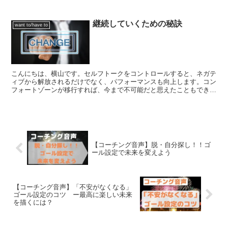
ります。結論から言うと不満が生まれているというのは成長...
継続していくための秘訣
want to/have to
こんにちは、横山です。セルフトークをコントロールすると、ネガテ
ィブから解放されるだけでなく、パフォーマンスも向上します。コン
フォートゾーンが移行すれば、今まで不可能だと思えたこともできる
ようになるので、「激変」とよべるくらいの変化です。自転...
【コーチング音声】脱・自分探し！！ゴ
ール設定で未来を変えよう
【コーチング音声】「不安がなくなる」
ゴール設定のコツ ー最高に楽しい未来
を描くには？